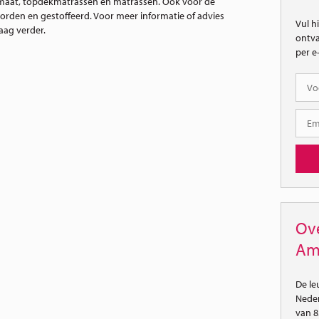
 maat, topdekmatrassen en matrassen.
Ook voor de
den en gestoffeerd. Voor meer informatie of advies
Vul h
aag verder.
ontva
per e
Ove
Am
De le
Neder
van 8